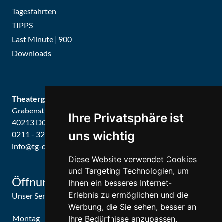
Tagesfahrten
TIPPS
Last Minute | 900
Downloads
Theatergemeinde Düsseldorf
Grabenstraße 8
Ihre Privatsphäre ist
40213 Düsseldorf
uns wichtig
0211 - 326679 / 326887
info@tg-d.de
Diese Website verwendet Cookies
und Targeting Technologien, um
Öffnungszeiten
Ihnen ein besseres Internet-
Erlebnis zu ermöglichen und die
Unser Service-Center ist zu folgenden Zeiten geöffnet
Werbung, die Sie sehen, besser an
Montag
09:30 Uhr - 15:30 Uhr
Ihre Bedürfnisse anzupassen.