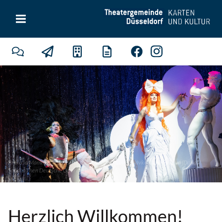
Prima la Mamma! Scott Hendricks (Mamma Agata), Slávka Zámecníková (Daria) |
Sandra Then
Deutsche Oper am Rhein
Herzlich Willkommen!