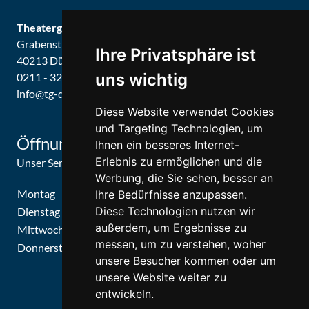
Theatergemeinde Düsseldorf
Grabenstraße 8
Ihre Privatsphäre ist
40213 Düsseldorf
uns wichtig
0211 - 326679 / 326887
info@tg-d.de
Diese Website verwendet Cookies
und Targeting Technologien, um
Öffnungszeiten
Ihnen ein besseres Internet-
Erlebnis zu ermöglichen und die
Unser Service-Center ist zu folgenden Zeiten geöffnet
Werbung, die Sie sehen, besser an
Montag
09:30 Uhr - 15:30 Uhr
Ihre Bedürfnisse anzupassen.
Diese Technologien nutzen wir
Dienstag
09:30 Uhr - 15:30 Uhr
außerdem, um Ergebnisse zu
Mittwoch
09:30 Uhr - 15:30 Uhr
messen, um zu verstehen, woher
Donnerstag
09:30 Uhr - 15:30 Uhr
unsere Besucher kommen oder um
unsere Website weiter zu
entwickeln.