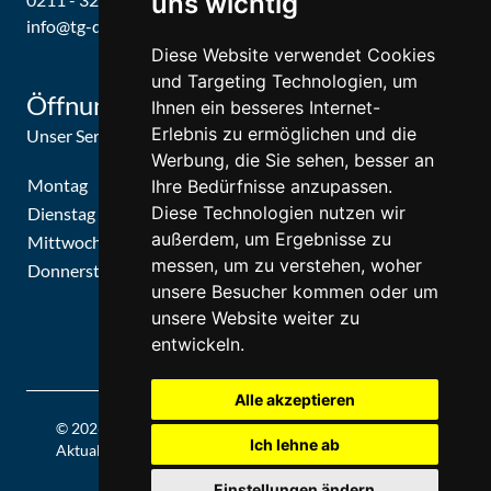
uns wichtig
info@tg-d.de
Diese Website verwendet Cookies
und Targeting Technologien, um
Öffnungszeiten
Ihnen ein besseres Internet-
Erlebnis zu ermöglichen und die
Unser Service-Center ist zu folgenden Zeiten geöffnet
Werbung, die Sie sehen, besser an
Montag
09:30 Uhr - 15:30 Uhr
Ihre Bedürfnisse anzupassen.
Diese Technologien nutzen wir
Dienstag
09:30 Uhr - 15:30 Uhr
außerdem, um Ergebnisse zu
Mittwoch
09:30 Uhr - 15:30 Uhr
messen, um zu verstehen, woher
Donnerstag
09:30 Uhr - 15:30 Uhr
unsere Besucher kommen oder um
unsere Website weiter zu
entwickeln.
Alle akzeptieren
© 2026 | Theatergemeinde Düsseldorf | 2026/27 | Letzte
Ich lehne ab
Aktualisierung: Donnerstag, 06. August 2026, 10:15 Uhr
Einstellungen ändern