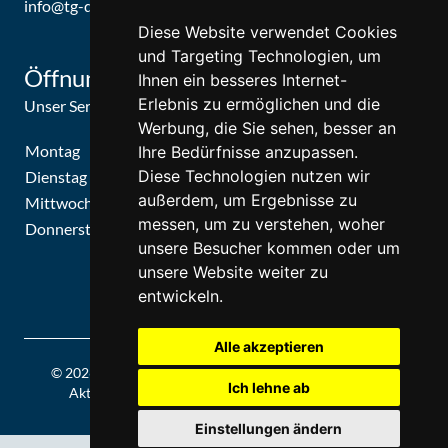
info@tg-d.de
Diese Website verwendet Cookies
und Targeting Technologien, um
Öffnungszeiten
Ihnen ein besseres Internet-
Erlebnis zu ermöglichen und die
Unser Service-Center ist zu folgenden Zeiten geöffnet
Werbung, die Sie sehen, besser an
Montag
09:30 Uhr - 15:30 Uhr
Ihre Bedürfnisse anzupassen.
Diese Technologien nutzen wir
Dienstag
09:30 Uhr - 15:30 Uhr
außerdem, um Ergebnisse zu
Mittwoch
09:30 Uhr - 15:30 Uhr
messen, um zu verstehen, woher
Donnerstag
09:30 Uhr - 15:30 Uhr
unsere Besucher kommen oder um
unsere Website weiter zu
entwickeln.
Alle akzeptieren
© 2026 | Theatergemeinde Düsseldorf | 2026/27 | Letzte
Ich lehne ab
Aktualisierung: Freitag, 07. August 2026, 8:15 Uhr
Einstellungen ändern