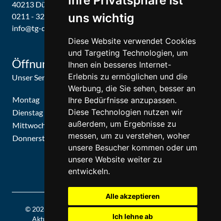
Ihre Privatsphäre ist
40213 Düsseldorf
uns wichtig
0211 - 326679 / 326887
info@tg-d.de
Diese Website verwendet Cookies
und Targeting Technologien, um
Öffnungszeiten
Ihnen ein besseres Internet-
Erlebnis zu ermöglichen und die
Unser Service-Center ist zu folgenden Zeiten geöffnet
Werbung, die Sie sehen, besser an
Montag
09:30 Uhr - 15:30 Uhr
Ihre Bedürfnisse anzupassen.
Diese Technologien nutzen wir
Dienstag
09:30 Uhr - 15:30 Uhr
außerdem, um Ergebnisse zu
Mittwoch
09:30 Uhr - 15:30 Uhr
messen, um zu verstehen, woher
Donnerstag
09:30 Uhr - 15:30 Uhr
unsere Besucher kommen oder um
unsere Website weiter zu
entwickeln.
Alle akzeptieren
© 2026 | Theatergemeinde Düsseldorf | 2026/27 | Letzte
Ich lehne ab
Aktualisierung: Freitag, 07. August 2026, 19:15 Uhr