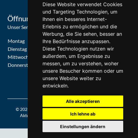
Diese Website verwendet Cookies
und Targeting Technologien, um
Öffnungszeiten
Ihnen ein besseres Internet-
Erlebnis zu ermöglichen und die
Unser Service-Center ist zu folgenden Zeiten geöffnet
Werbung, die Sie sehen, besser an
Montag
09:30 Uhr - 15:30 Uhr
Ihre Bedürfnisse anzupassen.
Diese Technologien nutzen wir
Dienstag
09:30 Uhr - 15:30 Uhr
außerdem, um Ergebnisse zu
Mittwoch
09:30 Uhr - 15:30 Uhr
messen, um zu verstehen, woher
Donnerstag
09:30 Uhr - 15:30 Uhr
unsere Besucher kommen oder um
unsere Website weiter zu
entwickeln.
Alle akzeptieren
© 2026 | Theatergemeinde Düsseldorf | 2026/27 | Letzte
Ich lehne ab
Aktualisierung: Freitag, 07. August 2026, 19:15 Uhr
Einstellungen ändern
0