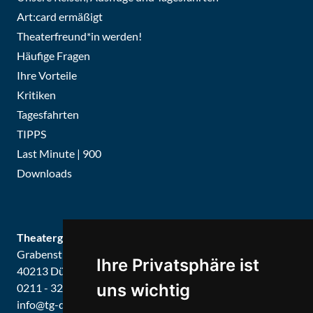
Art:card ermäßigt
Theaterfreund*in werden!
Häufige Fragen
Ihre Vorteile
Kritiken
Tagesfahrten
TIPPS
Last Minute | 900
Downloads
Theatergemeinde Düsseldorf
Grabenstraße 8
Ihre Privatsphäre ist
40213 Düsseldorf
uns wichtig
0211 - 326679 / 326887
info@tg-d.de