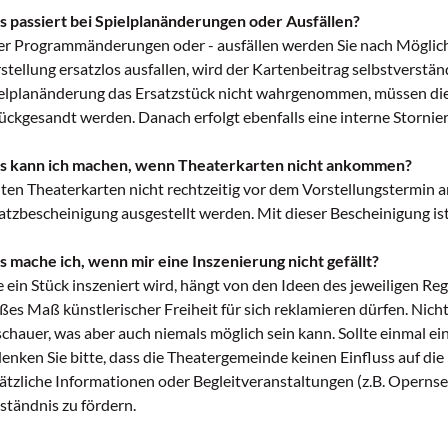
 passiert bei Spielplanänderungen oder Ausfällen?
r Programmänderungen oder - ausfällen werden Sie nach Möglichke
stellung ersatzlos ausfallen, wird der Kartenbeitrag selbstverstän
elplanänderung das Ersatzstück nicht wahrgenommen, müssen die E
ückgesandt werden. Danach erfolgt ebenfalls eine interne Stornie
 kann ich machen, wenn Theaterkarten nicht ankommen?
lten Theaterkarten nicht rechtzeitig vor dem Vorstellungstermin
atzbescheinigung ausgestellt werden. Mit dieser Bescheinigung is
 mache ich, wenn mir eine Inszenierung nicht gefällt?
 ein Stück inszeniert wird, hängt von den Ideen des jeweiligen Reg
ßes Maß künstlerischer Freiheit für sich reklamieren dürfen. Nicht
chauer, was aber auch niemals möglich sein kann. Sollte einmal 
enken Sie bitte, dass die Theatergemeinde keinen Einfluss auf di
ätzliche Informationen oder Begleitveranstaltungen (z.B. Operns
ständnis zu fördern.