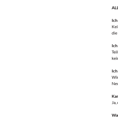
AL
Ich
Kei
die
Ich
Tei
kei
Ich
Wir
New
Kan
Ja,
Was