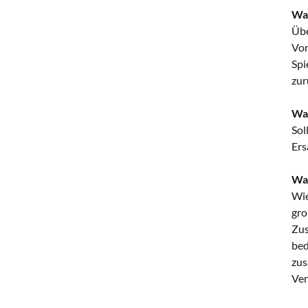
Was
Übe
Vor
Spi
zur
Was
Sol
Ers
Was
Wie
gro
Zus
bed
zus
Ver