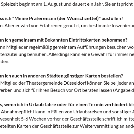
 Spielzeit beginnt am 1. August und dauert ein Jahr. Sie entspric
s ich "Meine Präferenzen (der Wunschzettel)" ausfüllen?
n. Aber er wird von Erfahrenen genutzt, um bestimmte Inszenierun
n ich gemeinsam mit Bekannten Eintrittskarten bekommen?
n Mitglieder regelmäßig gemeinsam Aufführungen besuchen woll
tenzuteilung bemühen. Allerdings kann eine Gewähr für immer 
den.
n ich auch in anderen Städten günstiger Karten bestellen?
 Mitglied der Theatergemeinde Düsseldorf können Sie bei jeder 
erben und sich für Ihren Besuch vor Ort beraten lassen (Angabe 
, wenn ich in Urlaub fahre oder für einen Termin verhindert bi
 Abnahmepflicht kann in Fällen von Urlaubsreisen und sonstiger
esenheit 5-6 Wochen vorher der Geschäftsstelle schriftlich mittei
eteilten Karten der Geschäftsstelle zur Weitervermittlung an an