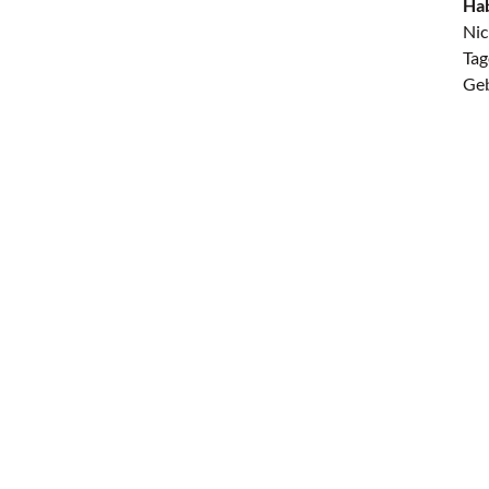
Hab
Nic
Tag
Geb