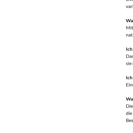
var
Wa
Mit
nat
Ich
Das
sie
Ich
Ein
Wa
Die
die
Bes