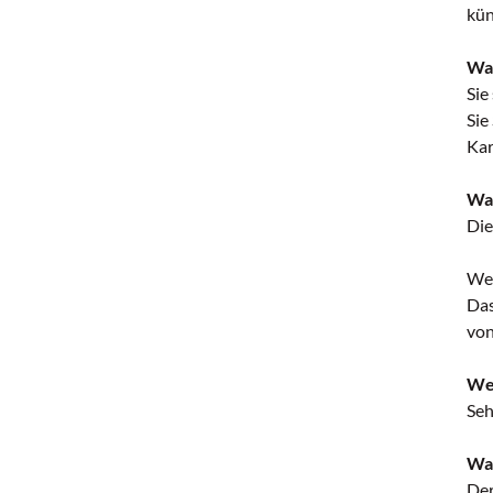
kün
Wa
Sie
Sie
Kar
War
Die
Wel
Das
von
Wel
Seh
Wa
Der