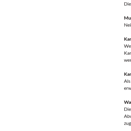
Die
Mus
Nei
Kan
Wen
Kar
wer
Kan
Als
erw
Was
Die
Abw
zug