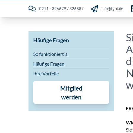
0211 - 326679 / 326887
info@tg-d.de
S
Häufige Fragen
A
So funktioniert´s
d
Häufige Fragen
N
Ihre Vorteile
w
Mitglied
werden
FR
Wie
Sie