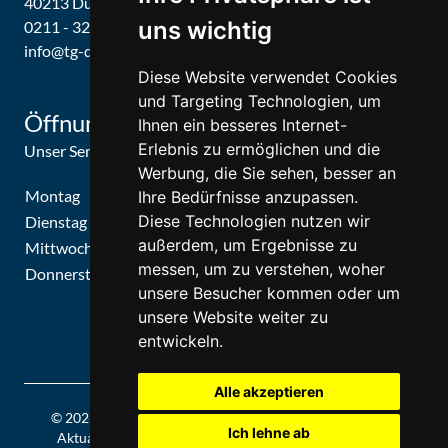
40213 Düsseldorf
uns wichtig
0211 - 326679 / 326887
info@tg-d.de
Diese Website verwendet Cookies
und Targeting Technologien, um
Öffnungszeiten
Ihnen ein besseres Internet-
Erlebnis zu ermöglichen und die
Unser Service-Center ist zu folgenden Zeiten geöffnet
Werbung, die Sie sehen, besser an
Montag
09:30 Uhr - 15:30 Uhr
Ihre Bedürfnisse anzupassen.
Diese Technologien nutzen wir
Dienstag
09:30 Uhr - 15:30 Uhr
außerdem, um Ergebnisse zu
Mittwoch
09:30 Uhr - 15:30 Uhr
messen, um zu verstehen, woher
Donnerstag
09:30 Uhr - 15:30 Uhr
unsere Besucher kommen oder um
unsere Website weiter zu
entwickeln.
Alle akzeptieren
© 2026 | Theatergemeinde Düsseldorf | 2026/27 | Letzte
Ich lehne ab
Aktualisierung: Mittwoch, 05. August 2026, 19:15 Uhr