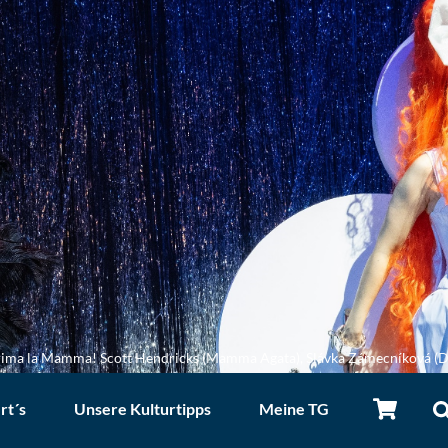
ima la Mamma! Scott Hendricks (Mamma Agata), Slávka Zámecníková (Da
rt´s
Unsere Kulturtipps
Meine TG