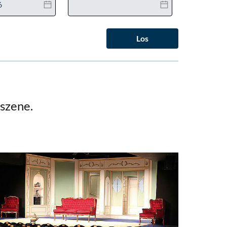
Los
rszene.