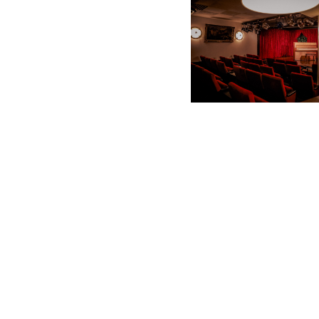
Kabarett
Op
Privattheater