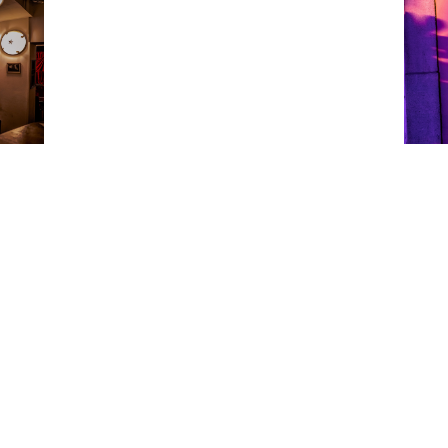
er und Ballett
Schauspielhaus
Ko