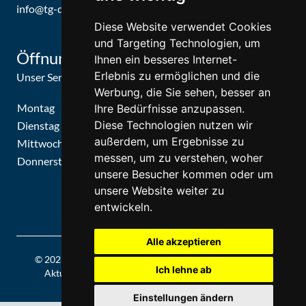
info@tg-d.de
Diese Website verwendet Cookies
und Targeting Technologien, um
Öffnungszeiten
Ihnen ein besseres Internet-
Erlebnis zu ermöglichen und die
Unser Service-Center ist zu folgenden Zeiten geöffnet
Werbung, die Sie sehen, besser an
Montag
09:30 Uhr - 15:30 Uhr
Ihre Bedürfnisse anzupassen.
Diese Technologien nutzen wir
Dienstag
09:30 Uhr - 15:30 Uhr
außerdem, um Ergebnisse zu
Mittwoch
09:30 Uhr - 15:30 Uhr
messen, um zu verstehen, woher
Donnerstag
09:30 Uhr - 15:30 Uhr
unsere Besucher kommen oder um
unsere Website weiter zu
entwickeln.
Alle akzeptieren
© 2026 | Theatergemeinde Düsseldorf | 2026/27 | Letzte
Ich lehne ab
Aktualisierung: Freitag, 07. August 2026, 19:15 Uhr
Einstellungen ändern